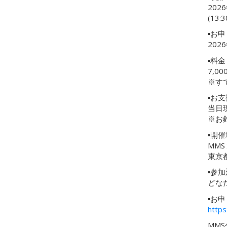
2026
(13
▪お
2026
▪料金
7,
※す
▪お
当日
※お
▪開
MM
東京都
▪参
どな
▪お
https
MM