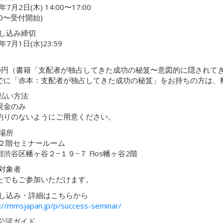
年7月2日(木) 14:00〜17:00
:30〜受付開始)
申し込み締切
年7月1日(水)23:59
000円（書籍「支配者が独占してきた成功の秘笈〜意図的に隠されて
でに「赤本：支配者が独占してきた成功の秘笈」をお持ちの方は、料
支払い方法
現金のみ
釣りのないようにご用意ください。
催場所
S２階セミナールーム
渋谷区幡ヶ谷２−１９−７ Flos幡ヶ谷2階
加対象者
たでもご参加いただけます。
申し込み・詳細はこちらから
://mmsjapan.jp/p/success-seminar/
S公認ガイド