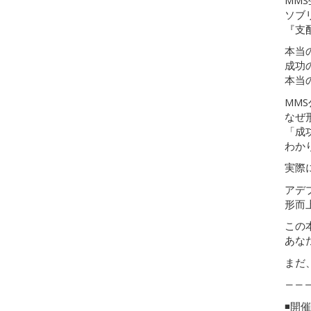
ソブ
『支
本当
成功
本当
MM
なぜ
「成
わか
実際
アデ
形而
この
あな
まだ
――
◾️開