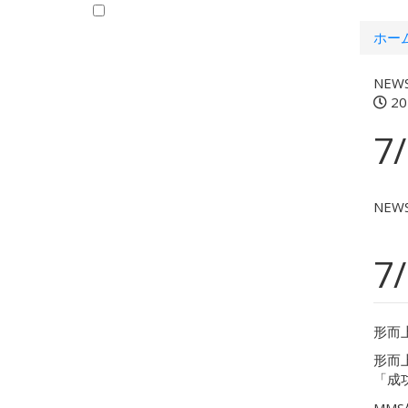
ホー
NEW
20
7
NEW
7
形而
形而
「成
MM