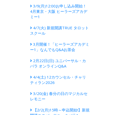
3/9(月)12:00お申し込み開始！
4月東京・大阪 ヒーラーズアカデ
ミー1
4/7(火) 新規開講TRUE タロット
スクール
3月開催！「ヒーラーズアカデミ
ー1」なんでもQ&Aお茶会
2月22日(日) ユニバーサル・カ
バラ オンラインQ&A
4/4(土) 12カウンセル・チャリ
ティラン2026
3/20(金) 春分の日​のマジカルセ
レモニー
【2/2(月)15時～申込開始!】新規