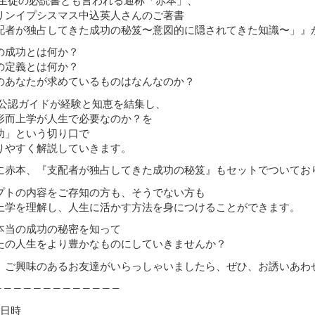
リンイプシスマス中込英人さんのご著書
配者が独占してきた成功の秘笈〜意図的に隠されてきた知識〜」』
の成功とは何か？
の定義とは何か？
のあなたが求めているものはなんなのか？
S公認ガイドが経験と知恵を結集し、
形而上学が人生で必要なのか？を
功」という切り口で
りやすく解説していきます。
に赤本、『支配者が独占してきた成功の秘笈』もセットでついてお
プトの内容をご存知の方も、そうでない方も
上学を理解し、人生に活かす方法を身につけることができます。
本当の成功の秘密を知って
たの人生をより豊かなものにしていきませんか？
、ご興味のあるお友達がいらっしゃいましたら、ぜひ、お誘いあわ
―――――――――――――
催日時