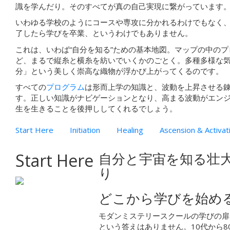
識を学んだり。そのすべてが真の自己実現に繋がっています
いわゆる学校のようにコースや専攻に分かれるわけでもなく
了したら学びを卒業、というわけでもありません。
これは、いわば“自分を知る”ための基本地図。マップの中の
ど、まるで縦糸と横糸を紡いでいくかのごとく。多種多様な
分」という美しく崇高な織物が浮かび上がってくるのです。
すべての
プログラム
は形而上学の知識と、波動を上昇させる
す。正しい知識がナビゲーションとなり、高まる波動がエン
生を生きることを後押ししてくれるでしょう。
Start Here
Initiation
Healing
Ascension & Activat
Start Here
自分と宇宙を知る壮
り
どこから学びを始め
モダンミステリースクールの学びの扉
という答えはありません。10代から8