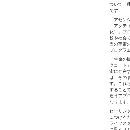
ついて、
です。
「アセン
「アクテ
化）」プ
校や社会
当の宇宙
プログラ
「生命の
クコード
宙に存在
は、その
す。これ
すること
違うアプ
なります
ヒーリン
につける
ライフス
に驚くほ