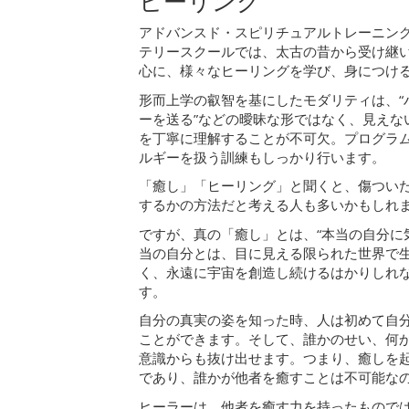
ヒーリング
アドバンスド・スピリチュアルトレーニン
テリースクールでは、太古の昔から受け継
心に、様々なヒーリングを学び、身につけ
形而上学の叡智を基にしたモダリティは、“
ーを送る”などの曖昧な形ではなく、見えな
を丁寧に理解することが不可欠。プログラ
ルギーを扱う訓練もしっかり行います。
「癒し」「ヒーリング」と聞くと、傷つい
するかの方法だと考える人も多いかもしれ
ですが、真の「癒し」とは、“本当の自分に
当の自分とは、目に見える限られた世界で
く、永遠に宇宙を創造し続けるはかりしれ
す。
自分の真実の姿を知った時、人は初めて自
ことができます。そして、誰かのせい、何
意識からも抜け出せます。つまり、癒しを
であり、誰かが他者を癒すことは不可能な
ヒーラーは、他者を癒す力を持ったもので