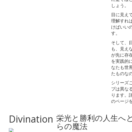
しょう。
目に見え
理解すれ
けばいい
す。
そして、
も、見え
が先に存
を実践的
なたも世
たものな
シリーズ
プは異な
ります。
のページ
Divination
栄光と勝利の人生へ
らの魔法