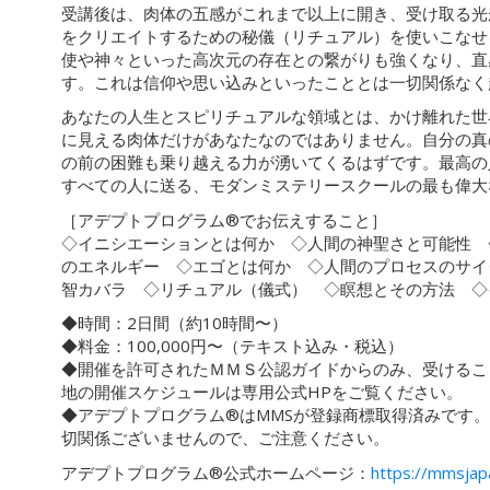
受講後は、肉体の五感がこれまで以上に開き、受け取る光
をクリエイトするための秘儀（リチュアル）を使いこなせ
使や神々といった高次元の存在との繋がりも強くなり、直
す。これは信仰や思い込みといったこととは一切関係なく
あなたの人生とスピリチュアルな領域とは、かけ離れた世
に見える肉体だけがあなたなのではありません。自分の真
の前の困難も乗り越える力が湧いてくるはずです。最高の
すべての人に送る、モダンミステリースクールの最も偉大
［アデプトプログラム®︎でお伝えすること］
◇イニシエーションとは何か ◇人間の神聖さと可能性 
のエネルギー ◇エゴとは何か ◇人間のプロセスのサイ
智カバラ ◇リチュアル（儀式） ◇瞑想とその方法 ◇
◆時間：2日間（約10時間〜）
◆料金：100,000円〜（テキスト込み・税込）
◆開催を許可されたＭＭＳ公認ガイドからのみ、受けるこ
地の開催スケジュールは専用公式HPをご覧ください。
◆アデプトプログラム®︎はMMSが登録商標取得済みです
切関係ございませんので、ご注意ください。
アデプトプログラム®︎公式ホームページ：
https://mmsjap