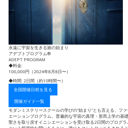
永遠に宇宙を生きる旅の始まり
アデプトプログラム®︎
ADEPT PROGRAM
◆料金:
100,000円（2024年8月8日〜）
◆時間: 2日間（約10時間〜）
全国開催日程を見る
開催ガイド一覧
モダンミステリースクールの学びの“始まり”とも言える、フ
エーションプログラム。普遍的な宇宙の真理・形而上学の基
聖さを取り戻すイニシエーションを受け取る2日間のプログラ
という根源的な問いをもとに、誰にもコントロールをされる