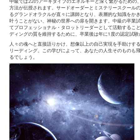
中級では22のアーキタイプのエネルギーと深く繋がるための
方法が伝授されます。サードオーダーとミステリースクール
るグランドオラクルが直々に講師となり、表層的な知識をか
叶うことがない、神秘の世界への扉を開きます。中級の卒業
てプロフェッショナル・タロットリーダーとして活動するこ
ディングの質を維持するために、卒業後は年に1度の認定試験
人々の魂へと直接語りかけ、想像以上の自己実現を手助けす
リーディング。この学びによって、あなたの人生そのものも
るでしょう。