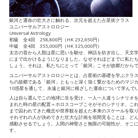
銀河と運命の壮大さに触れる、次元を超えた占星術クラス
ユニバーサルアストロロジー
Universal Astrology
初級 全4回 258,800円（HK 232,650円）
中級 全4回 355,000円（HK 325,000円）
太古の昔から人類は星に思いを馳せ、神話を紡ぎ出し、天文
にまで出かけるようになりました。なぜそれほどまでに私た
しょう。それは、私たちにとって「銀河」こそが故郷だから
ユニバーサルアストロロジーとは、占星術の基礎を学ぶクラ
ちの故郷である「銀河」ともっと深く強く繋がるためのマジカ
10惑星を通して、永遠と銀河に根ざした運命について学んで
人は自ら選んでこの地球に生を受け、一人一人違うシナリオ
まれた時の星の配置＝ホロスコープこそがそのシナリオ。こ
まで囚われてきた概念や世界観を超えた本来のスケールを取
それぞれの人が決めてきた壮大な計画を垣間見ることは、ど
感動させるでしょう。人間の神聖さと無限の可能性が、そこ
す。