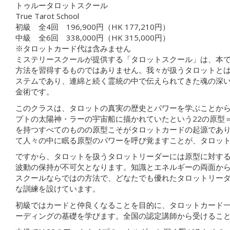
トゥルータロットスクール
True Tarot School
初級 全4回 196,900円（HK 177,210円）
中級 全6回 338,000円（HK 315,000円）
※タロットカード代は含みません
ミステリースクールが提供する「タロットスクール」は、本
方法を習得するものではありません。我々が扱うタロットと
ステムであり、連綿と続く霊統の中で伝えられてきた魂の深
金術です。
このクラスは、タロットの真実の歴史とパワーを学ぶことか
プトの太陽神・ラーの宇宙船に描かれていたという22の原型
を持つすべてのものの原型こそがタロットカードの起源であ
て人々の中に眠る原型のパワーを呼び覚ますことが、タロッ
ですから、タロットを扱うタロットリーダーには原型に対す
波動の保持が不可欠となります。知識とエネルギーの両面か
スクールならではの方法で、どなたでも優れたタロットリー
な訓練を設けています。
初級ではカードと仲良くなることを目的に、タロットカード
ーディングの基礎を学びます。全国の認定講師から受けるこ