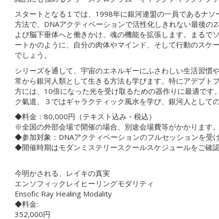
スタートとなる１では、1998年に銀河連盟の一員であるナソ
方法で、DNAアクティベーションで活性化しきれない最後の2
よび脳下垂体へと働きかけ、魂の機能を拡張します。まるで
ートかのように、自分の肉体やマインド、そして行動のスケ
でしょう。
シリーズを通して、宇宙のエネルギーにふさわしい生活習慣
常から銀河人類として生きる方法も学びます。特にアデプト
方には、10倍になった光を受け取るための器作りに最適です
ク氣道、３ではギャラクティック風水を学び、銀河人として
◆料金：80,000円（テキスト込み・税込）
※全国の外部会場で開催の場合、別途会場費等がかかります
◆参加対象：DNAアクティベーションのフルセッションを受
◆開催時期はモダンミステリースクールスケジュールをご確
今明かされる、レイキの真実
エンソフィックレイヒーリングモダリティ
Ensofic Ray Healing Modality
◆料金:
352,000円