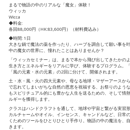
まるで物語の中のリアルな「魔女」体験！
ウィッカ
Wicca
◆料金:
各回88,000円（HK:83,600円）（材料費込み）
◆時間: 1日
大きな鍋で魔法の薬を作ったり、ハーブを調合して願い事を叶
中の魔女の世界に、憧れたことはありませんか？
「ウィッカセミナー」は、まるで本から飛び出してきたかのよ
生き方とエネルギーをリアルに学び、体験するプログラム。
「風の元素・水の元素」の2回に分けて、開催されます。
土・水・風・火の四大元素や、母なる地球・マザーアースか
で忘れてしまいがちな自然の恩恵を祝福する、お祭りのよう
もスピリチュアル的にも豊かな人生を送るための、そして情
ルギーを獲得します。
クラスはハンドクラフトを通して、地球や宇宙と繋がる実習
カルチャームやオイル、インセンス、キャンドルなど、日常
くためのツールをひとりひとり手作り。物語の中の魔法を、
きます。