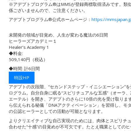
※アデプトプログラム®︎はMMSが登録商標取得済みです。類
係ございませんので、ご注意ください。
アデプトプログラム®︎公式ホームページ：
https://mmsjapan.j
未開発の領域が目覚め、人生が変わる魔法の6日間
ヒーラーズアカデミー１
Healer‘s Academy 1
◆料金:
509,140円（税込）
◆時間: 計6日間
特設HP
アデプトの次段階、“セカンドステップ・イニシエーション”
ログラム。自分自身に眠る“スピリチュアルな五感”（オーラ
エーテル）を開き、アデプトのさらに10倍の光を受け取ります。
ら伝えられる秘儀「DNAアクティベーション」を習得し、モ
の公認ヒーラーとしての活動が可能となります。
よりクリエイティブな自己実現のためには、肉体とスピリチ
合わせた“十感”の目覚めが不可欠です。たとえ職業としての