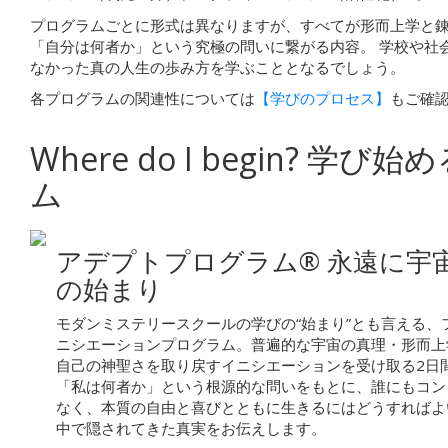
プログラムごとに形式は異なりますが、すべてが形而上学と
「自分は何者か」という究極の問いに繋がる内容。
学校や社
なかった真の人生の歩み方を学ぶこととなるでしょう。
各プログラムの関連性については
【学びのプロセス】
もご確
Where do I begin?
学び始め
ム
アデプトプログラム®
永遠に宇
の始まり
モダンミステリースクールの学びの“始まり”とも言える、
ニシエーションプログラム。普遍的な宇宙の真理・形而上
自己の神聖さを取り戻すイニシエーションを受け取る2日
「私は何者か」という根源的な問いをもとに、誰にもコン
なく、本質の自由と喜びとともに生きるにはどうすればよ
中で隠されてきた真実をお伝えします。