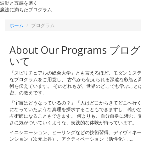
波動と五感を磨く
魔法に満ちたプログラム
ホーム
プログラム
About Our Programs
プログ
いて
「スピリチュアルの総合大学」とも言えるほど、モダンミス
なプログラムをご用意し、
古代から伝えられる深遠な叡智と
術を伝えています。
そのどれもが、世界のどこでも学ぶこと
密」の教えです。
「宇宙はどうなっているの？」「人はどこからきてどこへ行
になっていたような真理を探求することもできますし、確か
占術師になることもできます。
何よりも、自分自身に潜む、
さに気がついていくような、実践的な体験が待っています。
イニシエーション、ヒーリングなどの技術習得、ディヴィネ
ンション（次元上昇）、アクティベーション（活性化）…。