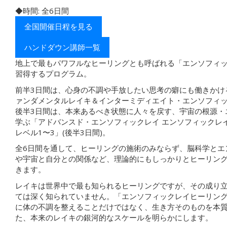
◆時間: 全6日間
全国開催日程を見る
ハンドダウン講師一覧
地上で最もパワフルなヒーリングとも呼ばれる「エンソフィ
習得するプログラム。
前半3日間は、心身の不調や手放したい思考の癖にも働きかけ
ァンダメンタルレイキ＆インターミディエイト・エンソフィ
後半3日間は、本来あるべき状態に人々を戻す、宇宙の根源・
学ぶ「アドバンスド・エンソフィックレイ エンソフィックレ
レベル1〜3」(後半3日間)。
全6日間を通して、ヒーリングの施術のみならず、脳科学とエ
や宇宙と自分との関係など、理論的にもしっかりとヒーリン
きます。
レイキは世界中で最も知られるヒーリングですが、その成り
ては深く知られていません。「エンソフィックレイヒーリン
に体の不調を整えることだけではなく、生き方そのものを本
た、本来のレイキの銀河的なスケールを明らかにします。