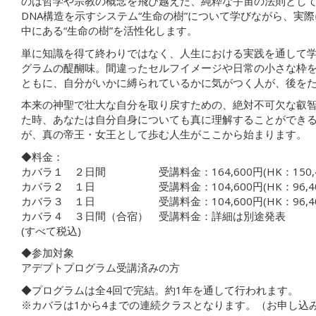
のは哲学や宗教の概念を飛び越えた、純粋な宇宙の法則とし
DNA構造を示すシステム“生命の樹”について学びながら、実
中にある“生命の樹”を活性化します。
単に知識を得て終わりではなく、人生における実践を通して
グラムの醍醐味。間違ったセルフイメージや日常の小さな枠
ともに、自分がいかに縛られているかに気がつく人が、後を
本来の神聖で壮大な自分を取り戻すための、絶対不可欠な叡
た時、あなたは自分自身についても真に理解することができ
が、真の帝王・女王として歩む人生がここから始まります。
◆料金：
カバラ１ ２日間 受講料金：164,600円(HK：150,4
カバラ２ １日 受講料金：104,600円(HK：96,40
カバラ３ １日 受講料金：104,600円(HK：96,40
カバラ４ ３日間（合宿） 受講料金：詳細は別途発表
(すべて税込)
◆参加対象
アデプトプログラム受講済みの方
◆プログラムは全4回で完結。約1年を通して行われます。
※カバラは1から4までの連続クラスとなります。（お申し込