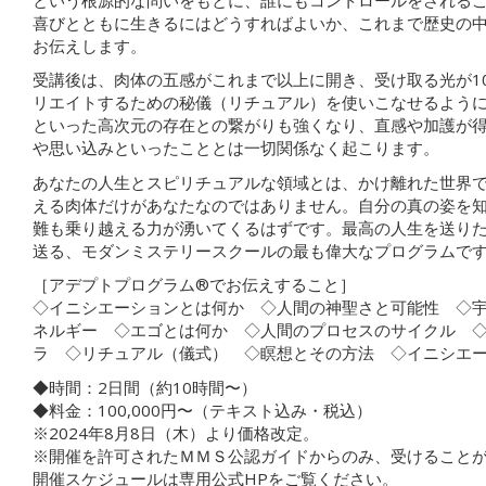
喜びとともに生きるにはどうすればよいか、これまで歴史の
お伝えします。
受講後は、肉体の五感がこれまで以上に開き、受け取る光が1
リエイトするための秘儀（リチュアル）を使いこなせるよう
といった高次元の存在との繋がりも強くなり、直感や加護が
や思い込みといったこととは一切関係なく起こります。
あなたの人生とスピリチュアルな領域とは、かけ離れた世界
える肉体だけがあなたなのではありません。自分の真の姿を
難も乗り越える力が湧いてくるはずです。最高の人生を送り
送る、モダンミステリースクールの最も偉大なプログラムで
［アデプトプログラム®︎でお伝えすること］
◇イニシエーションとは何か ◇人間の神聖さと可能性 ◇
ネルギー ◇エゴとは何か ◇人間のプロセスのサイクル 
ラ ◇リチュアル（儀式） ◇瞑想とその方法 ◇イニシエ
◆時間：2日間（約10時間〜）
◆料金：100,000円〜（テキスト込み・税込）
※2024年8月8日（木）より価格改定。
※開催を許可されたＭＭＳ公認ガイドからのみ、受けること
開催スケジュールは専用公式HPをご覧ください。