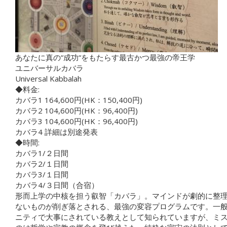
あなたに真の“成功“をもたらす最古かつ最強の帝王学
ユニバーサルカバラ
Universal Kabbalah
◆料金:
カバラ1 164,600円(HK：150,400円)
カバラ2 104,600円(HK：96,400円)
カバラ3 104,600円(HK：96,400円)
カバラ4 詳細は別途発表
◆時間:
カバラ1/２日間
カバラ2/１日
間
カバラ3/１日
間
カバラ4/３日間（合宿）
形而上学の中核を担う叡智「カバラ」。マインドが劇的に整
ないものが削ぎ落とされる、最強の変容プログラムです。一
ニティで大事にされている教えとして知られていますが、ミ