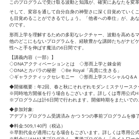
このプログラムで受け取る波動と知識が、確実にあなたを変
そして、変容を通して自分自身の神聖さに深く目覚めていく
も目覚めることができるでしょう。「他者への奉仕」が、あ
のです。
形而上学を理解するための多彩なレクチャー、波動を高める
他のどこにもないプログラムを、経験豊かな講師たちがナビ
性へと手を伸ばす魔法の6日間です。
【講義内容（一部）】
◇DNAアクティベーションとは ◇形而上学と錬金術
◇DNAとカバラの秘密 ◇Be Royal「高貴に生きる」
◇ギャラクティックセレモニー ◇形而上学スペシャルQ＆A
◆開催概要：年2回、春と秋にそれぞれモダンミステリースク
※同時地方開催を行う場合もございます。詳しくは専用公式H
※プログラムは計6日間で行われます。開催時期をまたいでの
◆参加対象:
アデプトプログラム受講済み かつ 5つの事前プログラムを修
◆料金:509,140‬円（税込）
※早割代金が適用になる場合もございます。詳しくは専用公式
※料金にはHA1本プログラム、事後プログラム「ライトワー