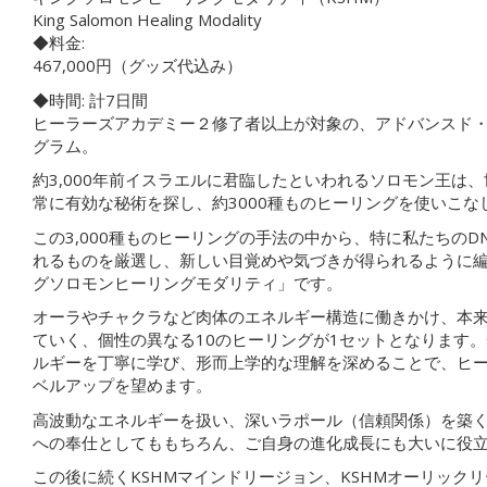
King Salomon Healing Modality
◆料金:
467,000円（グッズ代込み）
◆時間: 計7日間
ヒーラーズアカデミー２修了者以上が対象の、アドバンスド
グラム。
約3,000年前イスラエルに君臨したといわれるソロモン王は
常に有効な秘術を探し、約3000種ものヒーリングを使いこな
この3,000種ものヒーリングの手法の中から、特に私たちのD
れるものを厳選し、新しい目覚めや気づきが得られるように
グソロモンヒーリングモダリティ」です。
オーラやチャクラなど肉体のエネルギー構造に働きかけ、本
ていく、個性の異なる10のヒーリングが1セットとなります
ルギーを丁寧に学び、形而上学的な理解を深めることで、ヒ
ベルアップを望めます。
高波動なエネルギーを扱い、深いラポール（信頼関係）を築
への奉仕としてももちろん、ご自身の進化成長にも大いに役
この後に続くKSHMマインドリージョン、KSHMオーリック