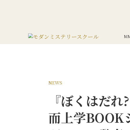
M
NEWS
『ぼくはだれ?
而上学BOO