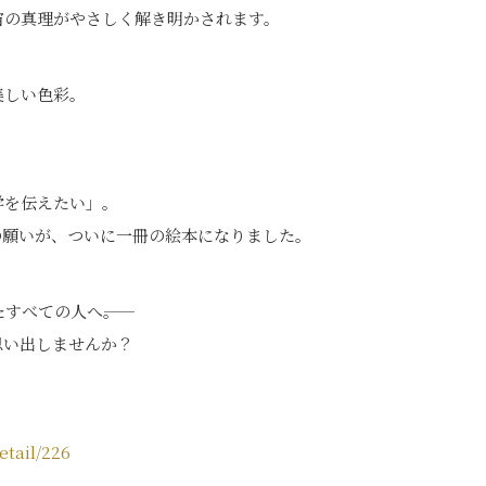
宙の真理がやさしく解き明かされます。
美しい色彩。
学を伝えたい」。
の願いが、ついに一冊の絵本になりました。
べての人へ――。
思い出しませんか？
etail/226