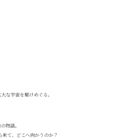
広大な宇宙を駆けめぐる。
険の物語。
ら来て、どこへ向かうのか？