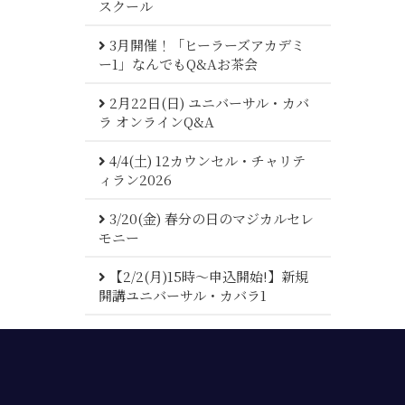
スクール
3月開催！「ヒーラーズアカデミ
ー1」なんでもQ&Aお茶会
2月22日(日) ユニバーサル・カバ
ラ オンラインQ&A
4/4(土) 12カウンセル・チャリテ
ィラン2026
3/20(金) 春分の日​のマジカルセレ
モニー
【2/2(月)15時～申込開始!】新規
開講ユニバーサル・カバラ1