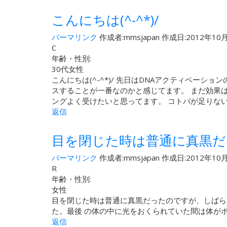
こんにちは(^-^*)/
パーマリンク
作成者:
mmsjapan
作成日:2012年10月
C
年齢・性別:
30代女性
こんにちは(^-^*)/ 先日はDNAアクティベー
スすることが一番なのかと感じてます。 まだ効果
ングよく受けたいと思ってます。 コトバが足りな
返信
目を閉じた時は普通に真黒
パーマリンク
作成者:
mmsjapan
作成日:2012年10月
R
年齢・性別:
女性
目を閉じた時は普通に真黒だったのですが、しばら
た。最後 の体の中に光をおくられていた間は体が
返信