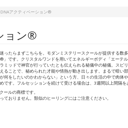
DNAアクティベーション®︎
ョン®︎
迷ったらまずこちらを。モダンミステリースクールが提供する数
ン®︎」です。クリスタルワンドを用いてエネルギーボディ「エーテル
ラミッドで神官が行っていたとも伝えられる秘儀中の秘儀。スピ
えることで、秘められた才能や情熱が動き出します。まるで暗い
が何をしたいのかわからない」という方、日々の生活の中で肉体
めです。フルセッションを続けて受ける場合は、3週間以上間隔を
スクールの商標です。
っておりません。類似のヒーリングにはご注意ください。