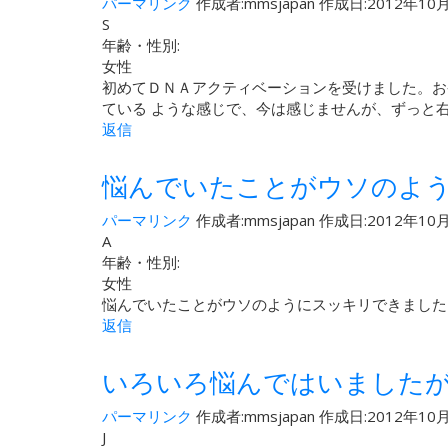
パーマリンク
作成者:
mmsjapan
作成日:2012年10月
S
年齢・性別:
女性
初めてＤＮＡアクティベーションを受けました。お
ている ような感じで、今は感じませんが、ずっと
返信
悩んでいたことがウソのよ
パーマリンク
作成者:
mmsjapan
作成日:2012年10月
A
年齢・性別:
女性
悩んでいたことがウソのようにスッキリできました
返信
いろいろ悩んではいました
パーマリンク
作成者:
mmsjapan
作成日:2012年10月
J