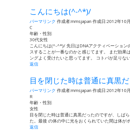
こんにちは(^-^*)/
パーマリンク
作成者:
mmsjapan
作成日:2012年10月
C
年齢・性別:
30代女性
こんにちは(^-^*)/ 先日はDNAアクティベー
スすることが一番なのかと感じてます。 まだ効果
ングよく受けたいと思ってます。 コトバが足りな
返信
目を閉じた時は普通に真黒
パーマリンク
作成者:
mmsjapan
作成日:2012年10月
R
年齢・性別:
女性
目を閉じた時は普通に真黒だったのですが、しばら
た。最後 の体の中に光をおくられていた間は体が
返信