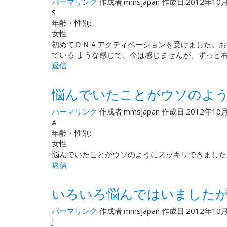
パーマリンク
作成者:
mmsjapan
作成日:2012年10月
S
年齢・性別:
女性
初めてＤＮＡアクティベーションを受けました。お
ている ような感じで、今は感じませんが、ずっと
返信
悩んでいたことがウソのよ
パーマリンク
作成者:
mmsjapan
作成日:2012年10月
A
年齢・性別:
女性
悩んでいたことがウソのようにスッキリできました
返信
いろいろ悩んではいました
パーマリンク
作成者:
mmsjapan
作成日:2012年10月
J