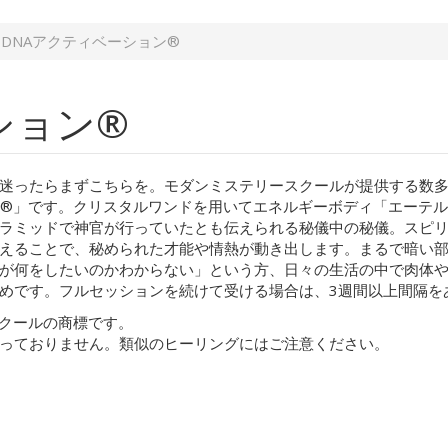
DNAアクティベーション®︎
ョン®︎
迷ったらまずこちらを。モダンミステリースクールが提供する数
ン®︎」です。クリスタルワンドを用いてエネルギーボディ「エーテル
ラミッドで神官が行っていたとも伝えられる秘儀中の秘儀。スピ
えることで、秘められた才能や情熱が動き出します。まるで暗い
が何をしたいのかわからない」という方、日々の生活の中で肉体
めです。フルセッションを続けて受ける場合は、3週間以上間隔を
スクールの商標です。
っておりません。類似のヒーリングにはご注意ください。