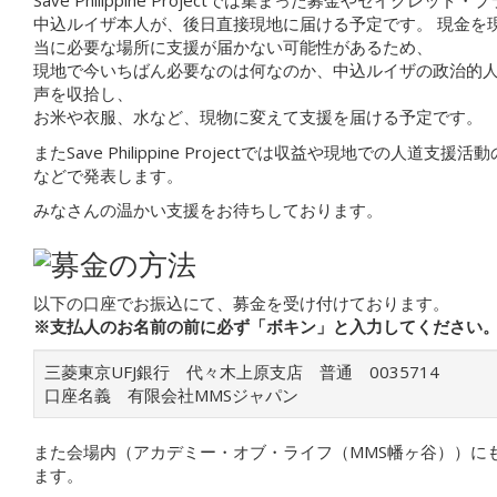
Save Philippine Projectでは集まった募金やセイクレッ
中込ルイザ本人が、後日直接現地に届ける予定です。 現金を
当に必要な場所に支援が届かない可能性があるため、
現地で今いちばん必要なのは何なのか、中込ルイザの政治的
声を収拾し、
お米や衣服、水など、現物に変えて支援を届ける予定です。
またSave Philippine Projectでは収益や現地での人道支
などで発表します。
みなさんの温かい支援をお待ちしております。
以下の口座でお振込にて、募金を受け付けております。
※支払人のお名前の前に必ず「ボキン」と入力してください
三菱東京UFJ銀行 代々木上原支店 普通 0035714
口座名義 有限会社MMSジャパン
また会場内（アカデミー・オブ・ライフ（MMS幡ヶ谷））に
ます。