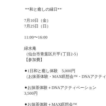
**和と癒しの縁日**
7月10日（金）
7月25日（日）
11:00〜16:00
緑水庵
（仙台市青葉区片平1丁目2-5）
【参加費】
⚫︎1日和と癒し体験 5,000円
（お抹茶体験・MAX瞑想会™・DNAアクテ
⚫︎お抹茶体験＋DNAアクティベーション
3,500円
⚫︎お抹茶体験＋MAX瞑想会™