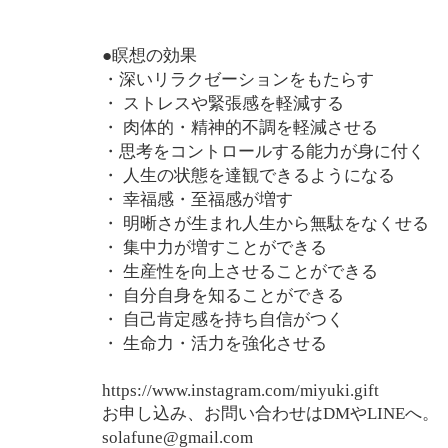
●瞑想の効果
・深いリラクゼーションをもたらす
・ ストレスや緊張感を軽減する
・ 肉体的・精神的不調を軽減させる
・思考をコントロールする能力が身に付く
・ 人生の状態を達観できるようになる
・ 幸福感・至福感が増す
・ 明晰さが生まれ人生から無駄をなくせる
・ 集中力が増すことができる
・ 生産性を向上させることができる
・ 自分自身を知ることができる
・ 自己肯定感を持ち自信がつく
・ 生命力・活力を強化させる
https://www.instagram.com/miyuki.gift
お申し込み、お問い合わせはDMやLINEへ。
solafune@gmail.com