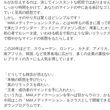
ルがお伝えするのは、決してインスタントな瞑想ではありませ
しっかり時間をかけて、あなたのマインドの中にある余計なゴ
ていく至高の瞑想です。
しかし、そのやり方は驚くほどシンプルです！
「MAXメディテーションシステム」とは40年もの長きに渡って
で来たファウンダー・グッドニー グドナソン氏が、考案したオ
初心者でもシータ波、いわゆる眠る寸前のような深いリラック
で穏やかなマインドの状態をもたらします。
この20年ほどで、スウェーデン、ロンドン、カナダ、アメリカ
南アフリカ、韓国…など世界各地に広がり、多くの企業の重役や
レブリティの方々にも人気を博しています。
「どうしても雑念が消えない」
「本物の瞑想を学びたい」
「真のリラックスを得たい」
「王者・成功者のマインドを手に入れたい」
という方は、MAXメディテーションを学べば目からウロコ、か
今回はこの「MAXメディテーション」をクラスとして開催でき
ダウンプログラムです。