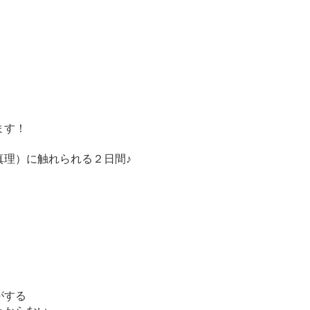
ます！
真理）に触れられる２日間♪
がする