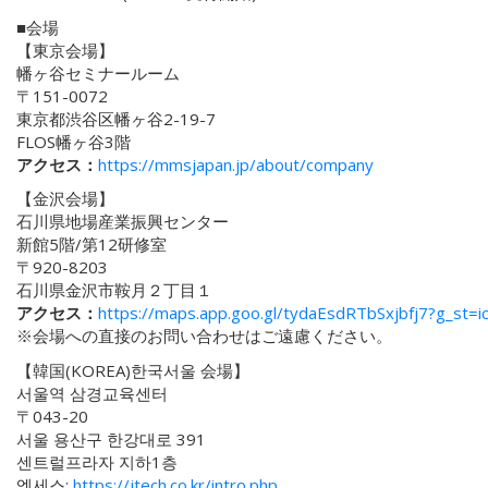
■会場
【東京会場】
幡ヶ谷セミナールーム
〒151-0072
東京都渋谷区幡ヶ谷2-19-7
FLOS幡ヶ谷3階
アクセス：
https://mmsjapan.jp/about/company
【金沢会場】
石川県地場産業振興センター
新館5階/第12研修室
〒920-8203
石川県金沢市鞍月２丁目１
アクセス：
https://maps.app.goo.gl/tydaEsdRTbSxjbfj7?g_st=i
※会場への直接のお問い合わせはご遠慮ください。
【韓国(KOREA)한국서울 会場】
서울역 삼경교육센터
〒043-20
서울 용산구 한강대로 391
센트럴프라자 지하1층
엑세스:
https://jtech.co.kr/intro.php