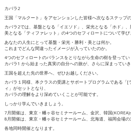
カバラ2
王国「マルクート」をアセンションした皆様へ次なるステップ
カバラ2では、基盤となる「イエソド」、栄光となる「ホド」、
美となる「ティファレット」の4つのセフィロートについて学び
あなたの人生にとって基盤・栄光・勝利・美とは何か。
これまでどんな間違ったイメージが入っていたのか。
4つのセフィロートのバランスをとりながら生命の樹を登ってい
カバラ1 から始まった真実の自分への旅が、さらに深まってい
王国を超えた先の世界へ、ぜひお越しください。
カバラ１同様、本クラスの受講とサポートプログラムである「[
ィ」がセットとなり、
カバラの理解をより深めていくことが可能です。
しっかり学んでいきましょう。
7月開催は、東京・幡ヶ谷セミナールーム、金沢、韓国(KOREA
8月開催は、東京・幡ヶ谷セミナールーム、北海道、福岡会場の
各地同時開催となります。