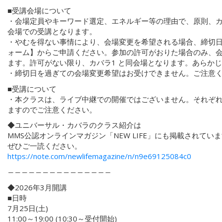
■受講会場について
・会場定員やキーワード選定、エネルギー等の理由で、原則、カ
会場での受講となります。
・やむを得ない事情により、会場変更を希望される場合、締切
ォーム】からご申請ください。参加の許可がおりた場合のみ、
ます。許可がない限り、カバラ1 と同会場となります。あらか
・締切日を過ぎての会場変更希望はお受けできません。ご注意
■受講について
・本クラスは、ライブ中継での開催ではございません。それぞ
ますのでご注意ください。
◆ユニバーサル・カバラのクラス紹介は
MMS公認オンラインマガジン「NEW LIFE」にも掲載されてい
ぜひご一読ください。
https://note.com/newlifemagazine/n/n9e69125084c0
―――――――――――――――
◆2026年3月開講
■日時
7月25日(土)
11:00～19:00 (10:30～受付開始)