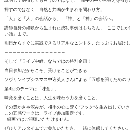
説明して納得してもらうのではなく、 相手の中から答えを引き
押すのではなく、自然と共鳴が生まれる関わり方。
「人」と「人」の会話から、 「神」と「神」の会話へ。
講師自身の経験から生まれた成功事例はもちろん、 ここでしか
い話」まで。
明日からすぐに実践できるリアルなヒントを、たっぷりお届け
―――――――――――――――
そして『ライブ中継』ならではの特別企画！
当日参加だからこそ、受けることができる
ソヴリンイプシスマス中込英人さんによる「五感を開くための
第4回のテーマは「味覚」。
味覚を磨くことは、人生を味わう力を磨くこと。
その豊かさや深みが、相手の心に響く"フック"を生み出してい
この五感ワークは、ライブ参加限定です。
録画ではご視聴いただけません。
ぜひリアルタイムでご参加いただき、一緒に体感してください