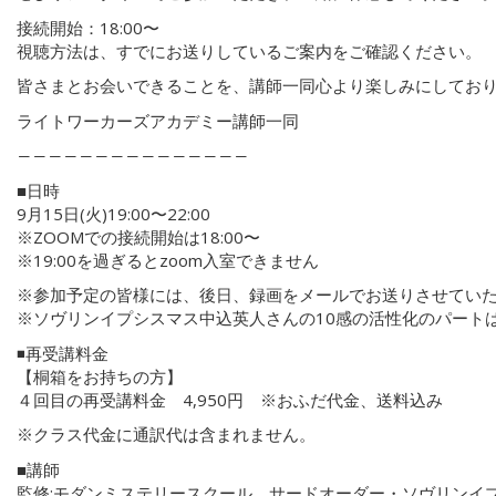
接続開始：18:00〜
視聴方法は、すでにお送りしているご案内をご確認ください。
皆さまとお会いできることを、講師一同心より楽しみにしてお
ライトワーカーズアカデミー講師一同
―――――――――――――――
■日時
9月15日(火)19:00〜22:00
※ZOOMでの接続開始は18:00〜
※19:00を過ぎるとzoom入室できません
※参加予定の皆様には、後日、録画をメールでお送りさせてい
※ソヴリンイプシスマス中込英人さんの10感の活性化のパート
◾️再受講料金
【桐箱をお持ちの方】
４回目の再受講料金 4,950円 ※おふだ代金、送料込み
※クラス代金に通訳代は含まれません。
■講師
監修:モダンミステリースクール サードオーダー・ソヴリンイ