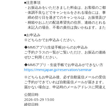
■注意事項
・お振込みをいただきました料金は、お客様のご都
・体調不良などでキャンセルをされる場合には、事
締め切り日を過ぎてのキャンセルは、お振替及び
・桐箱やおふだの配送希望先の住所、連絡のとれる
未記入の場合、不着の責任は負いかねます。また
■お申込み
※どちらかでお申込みください。
◆MMSアプリ(生徒手帳)からのお申込み
ご予約クラスの一覧がご覧いただけ、お振込の連絡
ぜひご利用ください。
◆MMSアプリ・生徒手帳でお申込みができない方
https://mmsjapan.jp/reservation/seminar
※どちらもお申込み後、必ず自動返信メールの受信
ご予約ができていれば自動返信メールが届きます。
届かない場合は、申込時のメールアドレスに間違え
公開日時:
2026-05-29 15:00
締切日時: