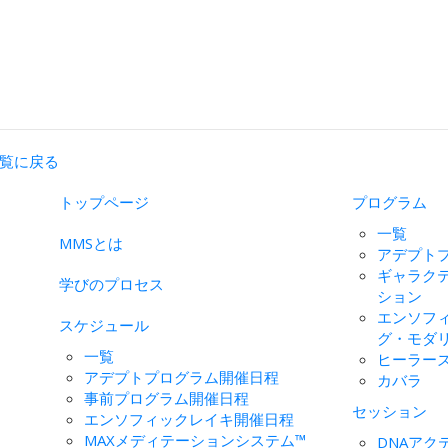
覧に戻る
トップページ
プログラム
一覧
MMSとは
アデプト
ギャラク
学びのプロセス
ション
エンソフ
スケジュール
グ・モダ
一覧
ヒーラー
アデプトプログラム開催日程
カバラ
事前プログラム開催日程
セッション
エンソフィックレイキ開催日程
MAXメディテーションシステム™
DNAアク