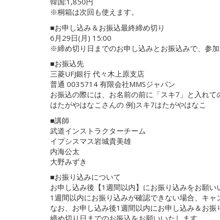
韓国:1,850円
※桐箱は次回も使えます。
■お申し込み＆お振込最終締め切り
6月29日(月) 15:00
※締め切り日までのお申し込みとお振込みで、参加
■お振込先
三菱UFJ銀行 代々木上原支店
普通 0035714 有限会社MMSジャパン
お振込の際には、お名前の前に「スキ7」と入れて
はたがやはなこさんの 例)スキ7はたがやはなこ
■講師
武道インストラクターチーム
イプシスマス岩城貴美雄
内海公太
大野みずき
■お振り込みについて
お申し込み後【1週間以内】にお振り込みをお願い
1週間以内にお振り込みが確認できない場合、キャ
なお、お申し込み後1週間以内にお申し込み＆お振
締め切り日までのお振込をお願いいたします。