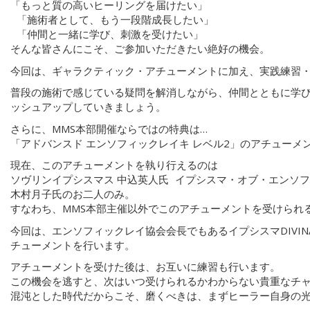
「もっと質の高いヒーリングを届けたい」
「施術者として、もう一段階成長したい」
「仲間と一緒に学び、刺激を受けたい」
そんな皆さんにこそ、ご参加いただきたい絶好の機会。
今回は、ギャラクティック・アチューメントに加え、実践練習
普段の施術で感じている疑問を解消しながら、仲間とともに学
ッシュアップしていきましょう。
さらに、MMS本部開催ならではの特典は…
「アドバンスド エンソフィックレイキ レベル2」のアチューメ
現在、このアチューメントを執り行えるのは
ソヴリンイプシスマス 中込英人氏 イプシスマ・オブ・エンソフィッ
木村月子氏のお二人のみ。
すなわち、MMS本部主催以外でこのアチューメントを受けられ
今回は、エンソフィックレイ協会会長でもあるイプシスマDIVI
チューメントを行います。
アチューメントを受けた後は、お互いに練習も行います。
この機会を逃すと、次はいつ受けられるかわからない貴重なチ
混沌とした時代だからこそ、磨くべきは、まずヒーラー自身の