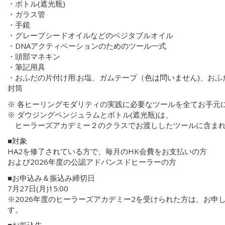
・ボトル(遮光瓶)
・ガラス管
・手鏡
・グレープシードオイルなどのベジタブルオイル
・DNAアクティベーションのためのツール一式
・頭部マネキン
・筆記用具
・おふだの片付け用:お塩、ガムテープ（色は問いません)、お
封筒
※ 各ヒーリングモダリティの実践に必要なツールを全てお手元
※ ダウジングペンジュラムとボトル(遮光瓶)は、
ヒーラーズアカデミー２のクラスでお渡ししたツールに含まれ
■対象
HA2を修了されている方で、毎月のHK会費をお支払いの方
および2026年度の公認アドバンスドヒーラーの方
■お申込み＆振込み締切日
7月27日(月)15:00
※2026年度のヒーラーズアカデミー2を受けられた方は、お申
す。