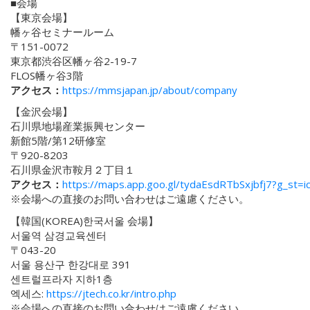
■会場
【東京会場】
幡ヶ谷セミナールーム
〒151-0072
東京都渋谷区幡ヶ谷2-19-7
FLOS幡ヶ谷3階
アクセス：
https://mmsjapan.jp/about/company
【金沢会場】
石川県地場産業振興センター
新館5階/第12研修室
〒920-8203
石川県金沢市鞍月２丁目１
アクセス：
https://maps.app.goo.gl/tydaEsdRTbSxjbfj7?g_st=i
※会場への直接のお問い合わせはご遠慮ください。
【韓国(KOREA)한국서울 会場】
서울역 삼경교육센터
〒043-20
서울 용산구 한강대로 391
센트럴프라자 지하1층
엑세스:
https://jtech.co.kr/intro.php
※会場への直接のお問い合わせはご遠慮ください。