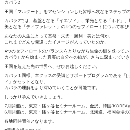
カバラ2
王国「マルクート」をアセンションした皆様へ次なるステップ
カバラ2では、基盤となる「イエソド」、栄光となる「ホド」、
美となる「ティファレット」の4つのセフィロートについて学び
あなたの人生にとって基盤・栄光・勝利・美とは何か。
これまでどんな間違ったイメージが入っていたのか。
4つのセフィロートのバランスをとりながら生命の樹を登ってい
カバラ1 から始まった真実の自分への旅が、さらに深まってい
王国を超えた先の世界へ、ぜひお越しください。
カバラ１同様、本クラスの受講とサポートプログラムである「[
ィ」がセットとなり、
カバラの理解をより深めていくことが可能です。
しっかり学んでいきましょう。
7月開催は、東京・幡ヶ谷セミナールーム、金沢、韓国(KOREA
8月開催は、東京・幡ヶ谷セミナールーム、北海道、福岡会場の
各地同時開催となります。