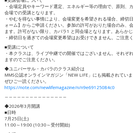
■受講会場について
・会場定員やキーワード選定、エネルギー等の理由で、原則、カ
会場での受講となります。
・やむを得ない事情により、会場変更を希望される場合、締切
ォーム】からご申請ください。参加の許可がおりた場合のみ、
ます。許可がない限り、カバラ1 と同会場となります。あらか
・締切日を過ぎての会場変更希望はお受けできません。ご注意
■受講について
・本クラスは、ライブ中継での開催ではございません。それぞ
ますのでご注意ください。
◆ユニバーサル・カバラのクラス紹介は
MMS公認オンラインマガジン「NEW LIFE」にも掲載されてい
ぜひご一読ください。
https://note.com/newlifemagazine/n/n9e69125084c0
―――――――――――――――
◆2026年3月開講
■日時
7月25日(土)
11:00～19:00 (10:30～受付開始)