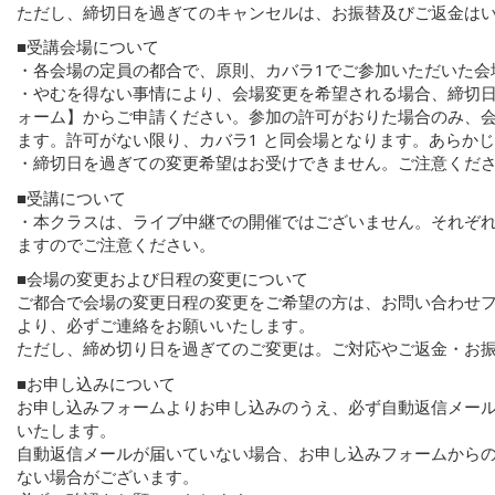
ただし、締切日を過ぎてのキャンセルは、お振替及びご返金は
■受講会場について
・各会場の定員の都合で、原則、カバラ1でご参加いただいた会
・やむを得ない事情により、会場変更を希望される場合、締切
ォーム】からご申請ください。参加の許可がおりた場合のみ、
ます。許可がない限り、カバラ1 と同会場となります。あらか
・締切日を過ぎての変更希望はお受けできません。ご注意くだ
■受講について
・本クラスは、ライブ中継での開催ではございません。それぞ
ますのでご注意ください。
■会場の変更および日程の変更について
ご都合で会場の変更日程の変更をご希望の方は、お問い合わせフ
より、必ずご連絡をお願いいたします。
ただし、締め切り日を過ぎてのご変更は。ご対応やご返金・お
■お申し込みについて
お申し込みフォームよりお申し込みのうえ、必ず自動返信メー
いたします。
自動返信メールが届いていない場合、お申し込みフォームから
ない場合がございます。