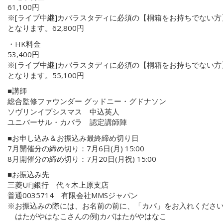
61,100円
※[ライブ中継]カバラスタディに必須の【桐箱をお持ちでない方】
となります。62,800円
・HK料金
53,400円
※[ライブ中継]カバラスタディに必須の【桐箱をお持ちでない方】
となります。55,100円
■講師
総合監修ファウンダー グッドニー・グドナソン
ソヴリンイプシスマス 中込英人
ユニバーサル・カバラ 認定講師陣
■お申し込み＆お振込み最終締め切り日
7月開催分の締め切り：7月6日(月) 15:00
8月開催分の締め切り：7月20日(月祝) 15:00
■お振込み先
三菱UFJ銀行 代々木上原支店
普通0035714 有限会社MMSジャパン
※お振込みの際には、お名前の前に、「カバ」をお入れくださ
はたがやはなこさんの例)カバはたがやはなこ