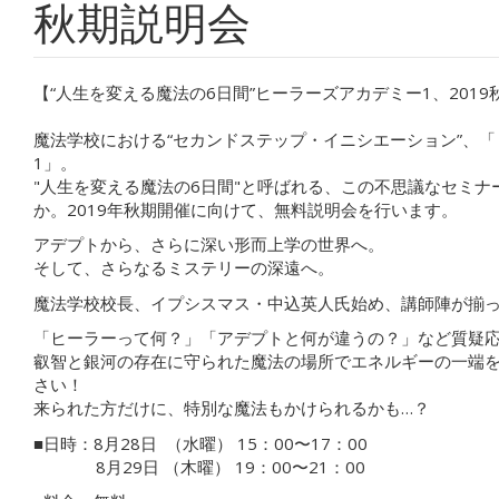
秋期説明会
【“人生を変える魔法の6日間”ヒーラーズアカデミー1、201
魔法学校における“セカンドステップ・イニシエーション”、
1」。
"人生を変える魔法の6日間"と呼ばれる、この不思議なセミナ
か。2019年秋期開催に向けて、無料説明会を行います。
アデプトから、さらに深い形而上学の世界へ。
そして、さらなるミステリーの深遠へ。
魔法学校校長、イプシスマス・中込英人氏始め、講師陣が揃
「ヒーラーって何？」「アデプトと何が違うの？」など質疑
叡智と銀河の存在に守られた魔法の場所でエネルギーの一端
さい！
来られた方だけに、特別な魔法もかけられるかも…？
■日時：8月28日 （水曜） 15：00〜17：00
8月29日 （木曜） 19：00〜21：00