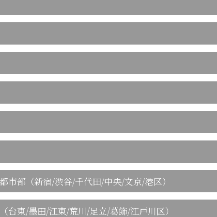
都市部（新宿/渋谷/千代田/中央/文京/港区）
（台東/墨田/江東/荒川/足立/葛飾/江戸川区）