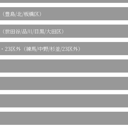
（豊島/北/板橋区）
（世田谷/品川/目黒/大田区）
・23区外（練馬/中野/杉並/23区外）