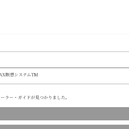
AX瞑想システムTM
ヒーラー・ガイドが見つかりました。