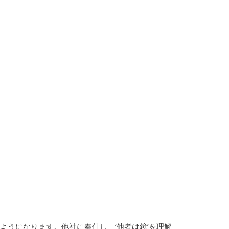
ようになります。他社に奉仕し、‘他者は鏡’を理解