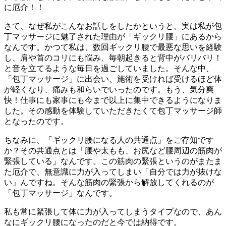
に厄介！！
さて、なぜ私がこんなお話しをしたかというと、実は私が包
丁マッサージに魅了された理由が「ギックリ腰」にあるから
なんです。かつて私は、数回ギックリ腰で最悪な思いを経験
し、肩や首のコリにも悩み、毎朝起きると背中がバリバリ！
と音を立てるような毎日を過ごしていました。そんな中、
「包丁マッサージ」に出会い、施術を受ければ受けるほど体
が軽くなり、痛みも和らいでいったのです。もう、気分爽
快！仕事にも家事にも今まで以上に集中できるようになりま
した。その感動を体験していただきたくて包丁マッサージ師
となったのです。
ちなみに、「ギックリ腰になる人の共通点」をご存知です
か？その共通点とは「腰や太もも、お尻など腰周辺の筋肉が
緊張している」なんです。この筋肉の緊張というのがまたま
た厄介で、無意識に力が入ってしまい「自分では力が抜けな
い」んですね。そんな筋肉の緊張から解放してくれるのが
「包丁マッサージ」なんです。
私も常に緊張して体に力が入ってしまうタイプなので、あん
なにギックリ腰になったのだと今では納得です。