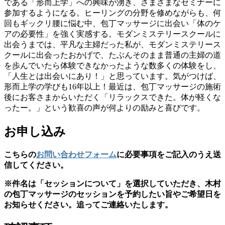
である「形而上学」への興味が湧き、さまざまなセミナーに
参加するようになる。ヒーリングの分野を修めながらも、何
回もギックリ腰に悩む中、包丁マッサージに出会い「体のケ
アの必要性」を強く実感する。モダンミステリースクールに
出会うまでは、平凡な主婦だった私が、モダンミステリース
クールに出会ったおかげで、たぶんそのまま普通の主婦の道
を歩んでいたら体験できなかったような数多くの体験をし、
「人生とは出会いにあり！」と思っています。気がつけば、
形而上学の学びも16年以上！最近は、包丁マッサージの施術
後にお客さまからいただく「リラックスできた。体が軽くな
ったー。」という歓喜の声が何よりの励みと喜びです。
お申し込み
こちらの
お問い合わせフォーム
に必要事項をご記入のうえ送
信してください
。
※
件名は「セッションについて」を選択していただき、木村
の包丁マッサージのセッションを予約したい旨やご希望日を
お知らせください
。追ってご連絡いたします。