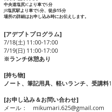
中央道塩尻
IC
より車で
5
分
JR
塩尻駅より車で
5
分、徒歩15
分
場所の詳細はお申し込み時にお伝えします。
[アデプトプログラム]
7/18(土) 11:00-17:00
7
/19
(日
) 11:00-17:00
※ランチ休憩あり
[持ち物]
ノート、筆記用具、軽いランチ、受講料
1
[お申し込み＆お問い合わせ]
メール： mikumari.625@gmail.com