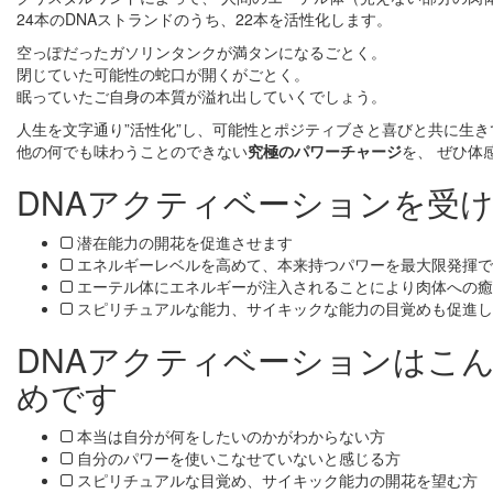
24本のDNAストランドのうち、22本を活性化します。
空っぽだったガソリンタンクが満タンになるごとく。
閉じていた可能性の蛇口が開くがごとく。
眠っていたご自身の本質が溢れ出していくでしょう。
人生を文字通り”活性化”し、可能性とポジティブさと喜びと共に生き
他の何でも味わうことのできない
究極のパワーチャージ
を、 ぜひ体
DNAアクティベーションを受ける
潜在能力の開花を促進させます
エネルギーレベルを高めて、本来持つパワーを最大限発揮で
エーテル体にエネルギーが注入されることにより肉体への癒
スピリチュアルな能力、サイキックな能力の目覚めも促進し
DNAアクティベーションはこ
めです
本当は自分が何をしたいのかがわからない方
自分のパワーを使いこなせていないと感じる方
スピリチュアルな目覚め、サイキック能力の開花を望む方