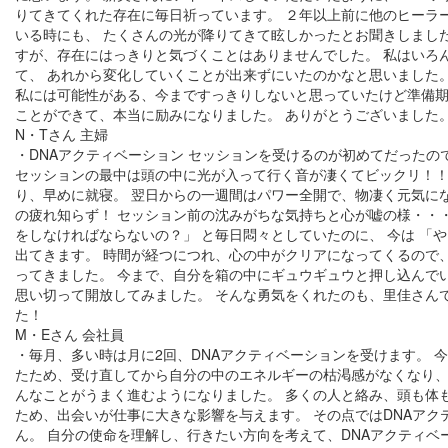
りてきてくれた存在に毎日祈っています。 ２年以上前に他のヒーラ
いる時にも、 たくさんの光が降りてきて眩しかったとお聞きしまし
すが、存在にはっきりと気づくことはありませんでした。 私はいろ
て、 あれから変化していくことが出来ずにいたのかなと思いました
私には可能性がある、今まですっきりしないと思っていたけど準備期
ことができて、本当に励みになりました。 ありがとうございました
N・Tさん 主婦
・DNAアクティベーション セッションを受けるのが初めてだったの
セッションの最中は頭の中に光が入って行く音が凄くてビックリ！！
り、早めに就寝。 翌日からの一週間はパワー全開で、物凄く元気に
の疲れ知らず！ セッション前の沈みがちな気持ちと心が嘘の様・・
をしなければならないの？」 と毎日悶々としていたのに、 今は 「
出てきます。 時間が経つにつれ、心の中がクリアになってくるので
ってきました。 今まで、自分を箱の中にギュウギュウと押し込んで
思い切って開放してみました。 そんな勇気をくれたのも、里佳さん
た！
M・Eさん 会社員
・毎月、多い時は月に2回、DNAアクティベーションを受けます。 
たため、受け直してから自分の中のエネルギーの枯渇感がなくなり
んなことがうまく進むようになりました。 多くの人と絡み、頭も体
ため、出会いが仕事に大きな影響を与えます。 その点ではDNAアク
ん。 自分の使命を理解し、行きたい方向を考えて、DNAアクティベ