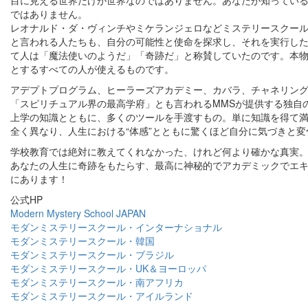
目に見える世界だけが世界なのではありません。あなたが知ってい
ではありません。
レオナルド・ダ・ヴィンチやミケランジェロなどミステリースクー
と言われる人たちも、自分の可能性と使命を探求し、それを実行した
て人は「魔法使いのようだ」「奇跡だ」と称賛していたのです。本
とするすべての人が使えるものです。
アデプトプログラム、ヒーラーズアカデミー、カバラ、チャネリン
「スピリチュアル界の最高学府」とも言われるMMSが提供する独自
上学の知識とともに、多くのツールを手渡すもの。単に知識を得て
全く異なり、人生における“体感”とともに驚くほど自分に気づきと
学校教育では絶対に教えてくれなかった、けれど何より確かな真実
あなたの人生に奇跡をもたらす、最高に神秘的でアカデミックでエ
にあります！
公式HP
Modern Mystery School JAPAN
モダンミステリースクール・インターナショナル
モダンミステリースクール・韓国
モダンミステリースクール・ブラジル
モダンミステリースクール・UK＆ヨーロッパ
モダンミステリースクール・南アフリカ
モダンミステリースクール・アイルランド