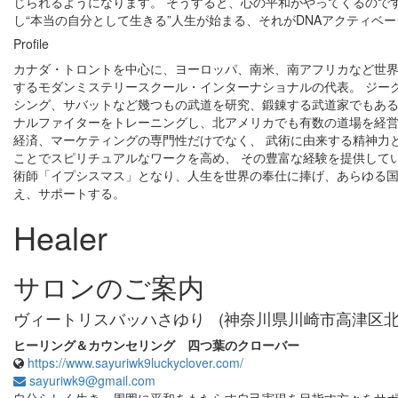
じられるようになります。 そうすると、心の平和がやってくるのです
し“本当の自分として生きる”人生が始まる、それがDNAアクティベ
Profile
カナダ・トロントを中心に、ヨーロッパ、南米、南アフリカなど世
するモダンミステリースクール・インターナショナルの代表。 ジー
シング、サバットなど幾つもの武道を研究、鍛錬する武道家でもある
ナルファイターをトレーニングし、北アメリカでも有数の道場を経営
経済、マーケティングの専門性だけでなく、 武術に由来する精神力
ことでスピリチュアルなワークを高め、 その豊富な経験を提供している
術師「イプシスマス」となり、人生を世界の奉仕に捧げ、あらゆる
え、サポートする。
Healer
サロンのご案内
ヴィートリスバッハさゆり
(神奈川県川崎市高津区北
ヒーリング＆カウンセリング 四つ葉のクローバー
https://www.sayuriwk9luckyclover.com/
sayuriwk9@gmail.com