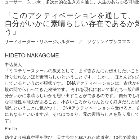
ューサー、DJ...etc．多次元的な生き方を通し、人生のあらゆる可
「このアクティベーションを通して、
自分がいかに素晴らしい存在であるか
う」
サードオーダー・リネージホルダー ／ ソヴリンイプシスマス
HIDETO NAKAGOME
中込英人
「ミステリースクールの教えとして、まず皆さんにお伝えしたいこ
計り知れないほど素晴らしいということです。 しかし、ほとんどの
しているというのが現状です。 DNAアクティベーションは、古代か
族の間で伝わってきた秘法です。 それを現代において私たち一般市
分がいかに素晴らしいかを思い出すことができるのです。 自分でも
な可能性や能力があること、小さいころからなんとなく好きだなと
能だということに気がつく。 DNAアクティベーションを受けると、
にもなるといいますが、それはつまり、元の素晴らしさを取り戻し
す」
Profile
幼少より極真空手を学び、天才少年と称された武道家。10代で渡米