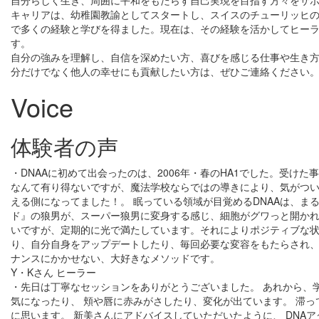
自分らしく生き、周囲に平和をもたらす自己実現を目指す方々をサ
キャリアは、幼稚園教諭としてスタートし、スイスのチューリッヒ
で多くの経験と学びを得ました。現在は、その経験を活かしてヒー
す。
自分の強みを理解し、自信を深めたい方、喜びを感じる仕事や生き
分だけでなく他人の幸せにも貢献したい方は、ぜひご連絡ください
Voice
体験者の声
・DNAAに初めて出会ったのは、2006年・春のHA1でした。受け
なんて有り得ないですが、魔法学校ならではの導きにより、気がつ
える側になってました！。 眠っている領域が目覚めるDNAAは、ま
ド』の狼男が、スーパー狼男に変身する感じ、細胞がグワっと開か
いですが、定期的に光で満たしています。それによりポジティブな
り、自分自身をアップデートしたり、毎回必要な変容をもたらされ、
ナンスにかかせない、大好きなメソッドです。
Y・Kさん ヒーラー
・先日は丁寧なセッションをありがとうございました。 あれから、学
気になったり、 頬や唇に赤みがさしたり、変化が出ています。 滞
に思います。 新美さんにアドバイスしていただいたように、 DNA