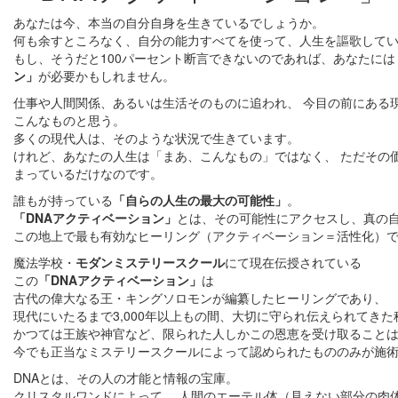
あなたは今、本当の自分自身を生きているでしょうか。
何も余すところなく、自分の能力すべてを使って、人生を謳歌して
もし、そうだと100パーセント断言できないのであれば、あなたには
ン」
が必要かもしれません。
仕事や人間関係、あるいは生活そのものに追われ、 今目の前にある
こんなものと思う。
多くの現代人は、そのような状況で生きています。
けれど、あなたの人生は「まあ、こんなもの」ではなく、 ただその
まっているだけなのです。
誰もが持っている
「自らの人生の最大の可能性」
。
「DNAアクティベーション」
とは、その可能性にアクセスし、真の
この地上で最も有効なヒーリング（アクティベーション＝活性化）
魔法学校・
モダンミステリースクール
にて現在伝授されている
この
「DNAアクティベーション」
は
古代の偉大なる王・キングソロモンが編纂したヒーリングであり、
現代にいたるまで3,000年以上もの間、大切に守られ伝えられてき
かつては王族や神官など、限られた人しかこの恩恵を受け取ること
今でも正当なミステリースクールによって認められたもののみが施
DNAとは、その人の才能と情報の宝庫。
クリスタルワンドによって、 人間のエーテル体（見えない部分の肉