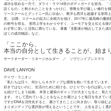
成功を収める一方で、ダライ・ラマ14世のボディガードを担当。 「
説くもの」と称されたことをきっかけに、密教を学び厳しい修行を積む
リースクールとグッドニー氏に出会い、東洋も西洋も超越する形而
意。 以降、スクールの拡大に全精力を傾け、2017年に最高峰の魔
の称号を得る。 形而上学をわかりやすく、ユーモアを交え伝える彼
わず常に笑いと活気に満ちている。 著書『支配者が独占してきた
ぼくの成功物語』など。
「ここから、
本当の自分として生きることが、始ま
サードオーダー・リネージホルダー ／ ソヴリンイプシスマス
DAVE LANYON
デイヴ・ラニオン
「私たちは日々、何かしらネガティブな感情を抱いて生きています。
好きではないのに、生活のために続ける。ひとりでいるのは寂しい
も続けてしまう結婚。 本音と建前のギャップが大きくなると、私た
ます。 そして恐れていることをなんとか避けようと毎日を生きてい
ですがDNAを活性化すると、避けてきたことに向き合い、取り組むよ
まりポジティブな選択肢が増えるということです。 人生を正しく選択