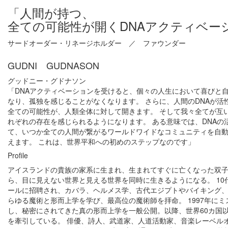
「人間が持つ、
全ての可能性が開くDNAアクティベー
サードオーダー・リネージホルダー ／ ファウンダー
GUDNI GUDNASON
グッドニー・グドナソン
「DNAアクティベーションを受けると、個々の人生において喜びと
なり、孤独を感じることがなくなります。 さらに、人間のDNAが活
全ての可能性が、人類全体に対して開きます。 そして我々全てが互
れぞれの存在を感じられるようになります。 ある意味では、DNAの
て、いつか全ての人間が繋がるワールドワイドなコミュニティを自
えます。 これは、世界平和への初めのステップなのです」
Profile
アイスランドの貴族の家系に生まれ、生まれてすぐに亡くなった双
ら、目に見えない世界と見える世界を同時に生きるようになる。 10
ールに招聘され、カバラ、ヘルメス学、古代エジプトやバイキング
らゆる魔術と形而上学を学び、最高位の魔術師を拝命。 1997年に
し、秘密にされてきた真の形而上学を一般公開。以降、世界60カ国
を牽引している。 俳優、詩人、武道家、人道活動家、音楽レーベル