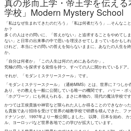
真の形而上学・帝王学を伝える
学校」
Modern Mystery School
「私はなぜ生まれてきたのだろう」「私は何者だろう」…そんなこ
か？
多くの人はその問いに、「答えがない」と追求することをやめてし
ない」と日常の出来事の中で思いを埋没させてしまっているかもし
けれど、本当にその問いの答えを知らないままに、あなたの人生を
か。
「自分は何者か」「この人生は何のためにあるのか」。
究極の問いを探求する覚悟を持つ、すべての人に開かれているドア
それが、「モダンミステリースクール」です。
「モダンミステリースクール」（通称MMS）とは、世界に７つしか
あり、その教えを一般に公開している唯一の機関です。 ハリー・ポ
「ホグワーツ」にも例えられる、まさに本物の、現代の魔法学校で
かつては王侯貴族や神官など限られた人しか得ることのできなかっ
も貴族であり招待を受けて世界の秘教学校で研鑽を積んできた、フ
ドナソンが、1997年より一般公開しました。 以降、日本を始め、
ル、ヨーロッパなど世界各地でこの学びが拡大しています。